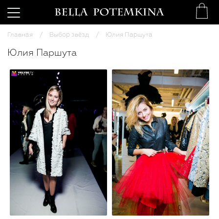
Главная
Выбор звёзд
Юлия Паршута
Юлия Паршута