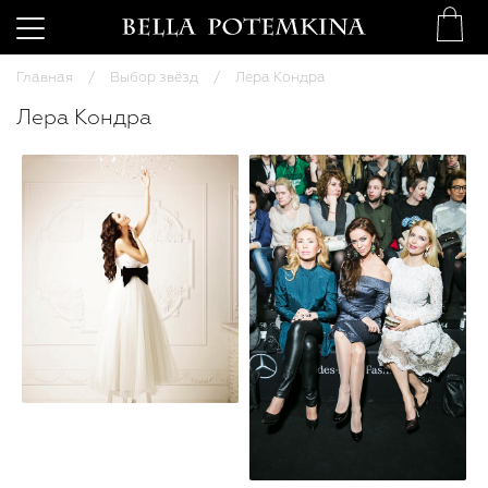
Главная
Выбор звёзд
Лера Кондра
Лера Кондра