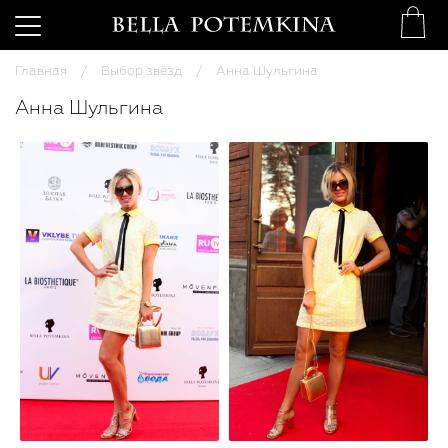
Главная
Выбор звёзд
Анна Шульгина
Анна Шульгина