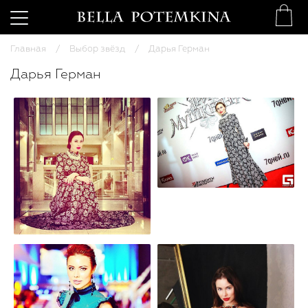
Главная
Выбор звёзд
Дарья Герман
Дарья Герман