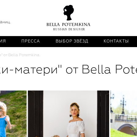
раниц.
ИЯ
ПРЕССА
ВЫБОР ЗВЁЗД
КОНТАКТЫ
 от Bella Potemkina.
и-матери" от Bella Pot