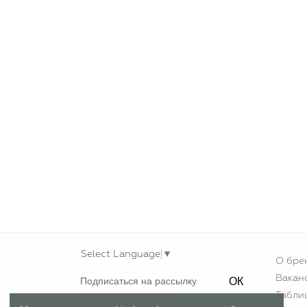
Select Language
▼
О бре
Вакан
ОК
Табли