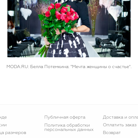
MODA.RU: Белла Потемкина: "Мечта женщины о счастье".
нде
Публичная оферта
Доставка и опл
сии
Оплатить заказ
Политика обработки
персональных данных
ца размеров
Возврат