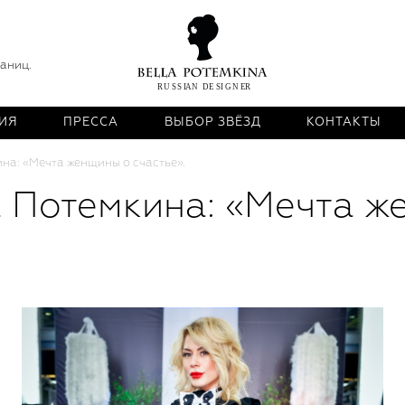
раниц.
ИЯ
ПРЕССА
ВЫБОР ЗВЁЗД
КОНТАКТЫ
а: «Мечта женщины о счастье».
 Потемкина: «Мечта ж