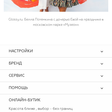
G
lossy.ru: Белла Потемкина с дочерью Евой на празднике в
московском парке «Музеон».
НАСТРОЙКИ
БРЕНД
СЕРВИС
ПОМОЩЬ
ОНЛАЙН-БУТИК
Красота ближе , выбор - без границ.