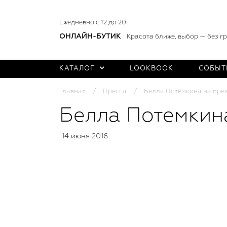
Ежедневно с 12 до 20
ОНЛАЙН-БУТИК
Красота ближе, выбор — без г
КАТАЛОГ
LOOKBOOK
СОБЫТ
Главная
Пресса
Белла Потемкина на пре
Белла Потемкин
14 июня 2016