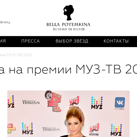
раниц.
ИЯ
ПРЕССА
ВЫБОР ЗВЁЗД
КОНТАКТЫ
мии МУЗ-ТВ 2016
а на премии МУЗ-ТВ 2