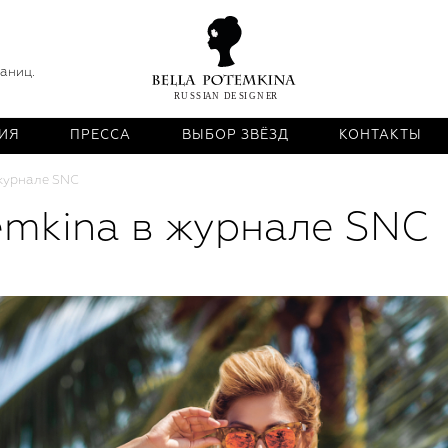
раниц.
ИЯ
ПРЕССА
ВЫБОР ЗВЁЗД
КОНТАКТЫ
 журнале SNC
emkina в журнале SNC