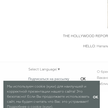
THE HOLLYWOOD REPOR
HELLO:
Наталь
Select Language
▼
О бре
Вакан
ОК
Табли
Мы используем cookie (куки) для наилучшей и
корректной презентации нашего сайта! Это
безопасно! Если Вы продолжаете использовать
OK
сайт, мы будем считать что Вас это устраивает!
Подробнее
о cookie (куки).