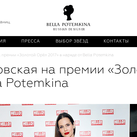
раниц.
ИЯ
ПРЕССА
ВЫБОР ЗВЁЗД
КОНТАКТЫ
 премии «Золотой Орёл 2017» в наряде от Bella Potemkina
вская на премии «Зол
a Potemkina