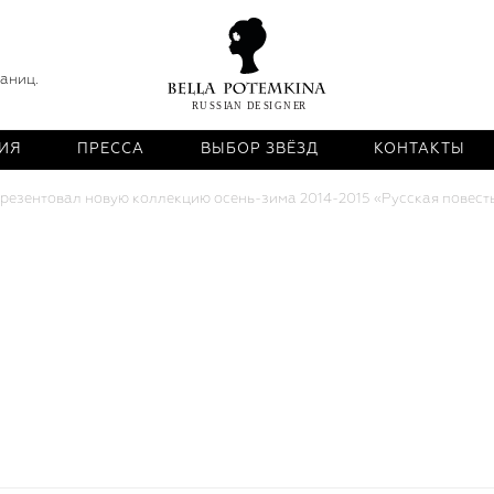
раниц.
ИЯ
ПРЕССА
ВЫБОР ЗВЁЗД
КОНТАКТЫ
презентовал новую коллекцию осень-зима 2014-2015 «Русская повесть