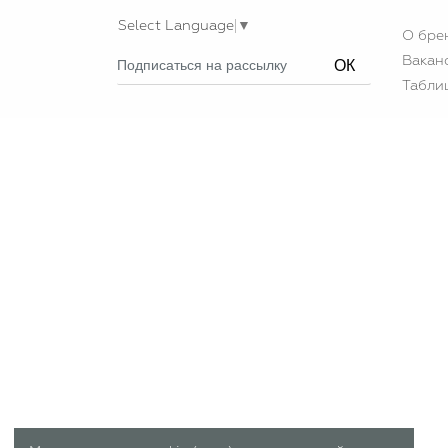
Select Language
▼
О бре
Вакан
ОК
Табли