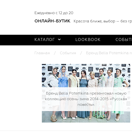
Ежедневно с 12 до 20
ОНЛАЙН-БУТИК
Красота ближе, выбор — без г
КАТАЛОГ
LOOKBOOK
СОБЫТ
Главная
События
Бренд Bella Potemkina 
Бренд Bella Potemkina презентовал новую
коллекцию осень-зима 2014-2015 «Русская
повесть».