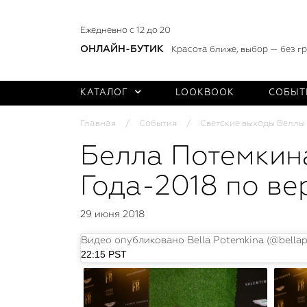
Ежедневно с 12 до 20
ОНЛАЙН-БУТИК
Красота ближе, выбор — без г
КАТАЛОГ
LOOKBOOK
СОБЫТ
Главная
События
Светские выходы Беллы
Белла Потемкин
Года-2018 по ве
29 июня 2018
Видео опубликовано Bella Potemkina (@bellapo
22:15 PST