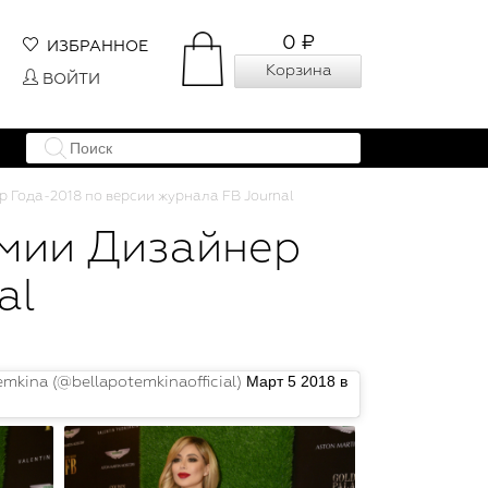
0 ₽
ИЗБРАННОЕ
Корзина
ВОЙТИ
Года-2018 по версии журнала FB Journal
емии Дизайнер
al
Март 5 2018 в
kina (@bellapotemkinaofficial)