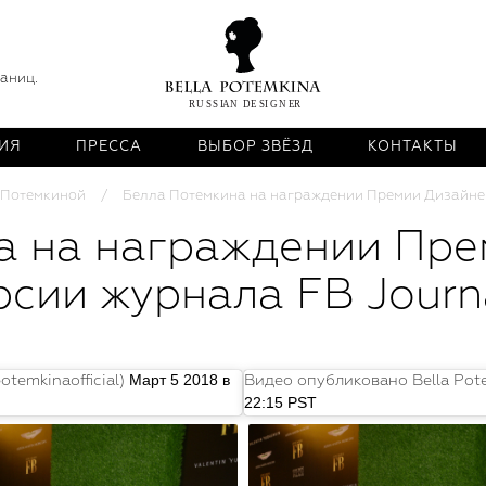
раниц.
ИЯ
ПРЕССА
ВЫБОР ЗВЁЗД
КОНТАКТЫ
 Потемкиной
Белла Потемкина на награждении Премии Дизайнер 
а на награждении Пр
рсии журнала FB Journ
Март 5 2018 в
temkinaofficial)
Видео опубликовано Bella Potem
22:15 PST