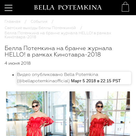
Главная
События
Светские выходы Беллы Потемкиной
Белла Потемкина на бранче журнала HELLO! в рамках
Кинотавра-2018
Белла Потемкина на бранче журнала
HELLO! в рамках Кинотавра-2018
4 июня 2018
Видео опубликовано Bella Potemkina
Март 5 2018 в 22:15 PST
(@bellapotemkinaofficial)