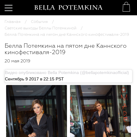
Главная
События
Светские выходы Беллы Потемкиной
Белла Потемкина на пятом дне Каннского кинофестиваля-2019
Белла Потемкина на пятом дне Каннского
кинофестиваля-2019
20 мая 2019
Видео опубликовано Bella Potemkina (@bellapotemkinaofficial)
Сентябрь 9 2017 в 22:15 PST