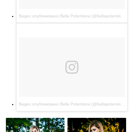
Видео опубликовано Bella Potemkina (@bellapotemkinaofficial)
Видео опубликовано Bella Potemkina (@bellapotemkinaofficial)