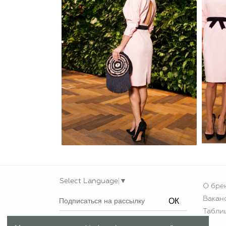
Select Language
▼
О бре
Вакан
ОК
Табли