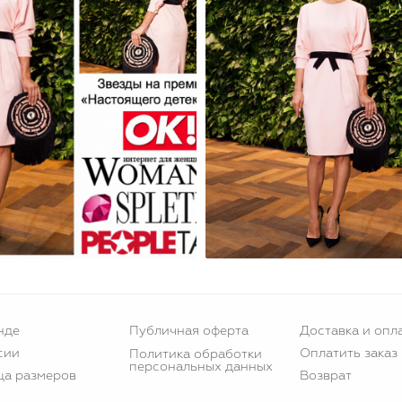
нде
Публичная оферта
Доставка и опл
сии
Оплатить заказ
Политика обработки
персональных данных
ца размеров
Возврат