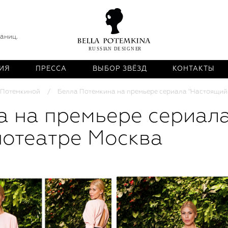
раниц.
ИЯ
ПРЕССА
ВЫБОР ЗВЁЗД
КОНТАКТЫ
 Потемкиной
Белла Потемкина на премьере сериала "Настоящий д
а на премьере сериал
инотеатре Москва