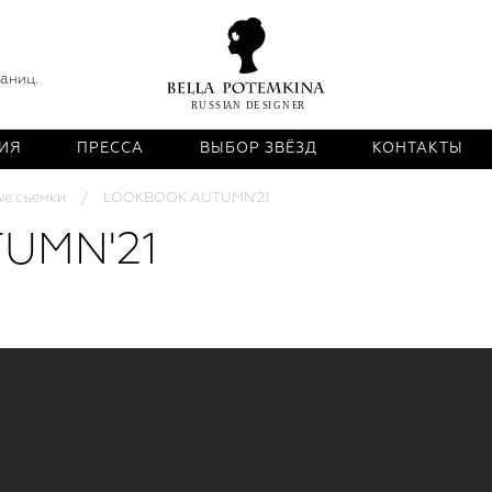
раниц.
ИЯ
ПРЕССА
ВЫБОР ЗВЁЗД
КОНТАКТЫ
ые съемки
LOOKBOOK AUTUMN'21
UMN'21