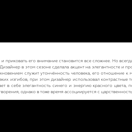
я и приковать его внимание становится все сложнее. Но всегд
 Дизайнер в этом сезоне сделала акцент на элегантносте и пр
хновением служит утончённость человека, его отношение к 
зких изгибов, при этом дизайнер использовал контрастные 
ает в себе элегантность синего и энергию красного цвета, 
ворения, однако в тоже время ассоциируется с царственност