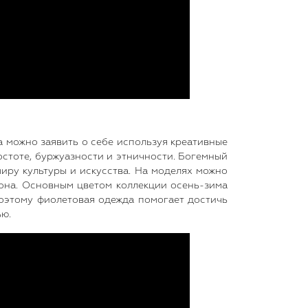
а можно заявить о себе используя креативные
остоте, буржуазности и этничности. Богемный
миру культуры и искусства. На моделях можно
тона. Основным цветом коллекции осень-зима
поэтому фиолетовая одежда помогает достичь
ью.