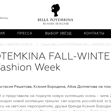
раниц.
ИЯ
ПРЕССА
ВЫБОР ЗВЁЗД
КОНТАКТЫ
FALL-WINTER 2018/19
Показ BELLA POTEMKINA FALL-WINTER 2018 
TEMKINA FALL-WINTER
Fashion Week
астасия Решетова, Ксения Бородина, Айза Долматова на по
и представила на подиуме новую коллекцию осень - зима 20
 выходом новой коллекции пришли: сам король российской эс
ась на светских мероприятиях, друзья бренда Ксения Бород