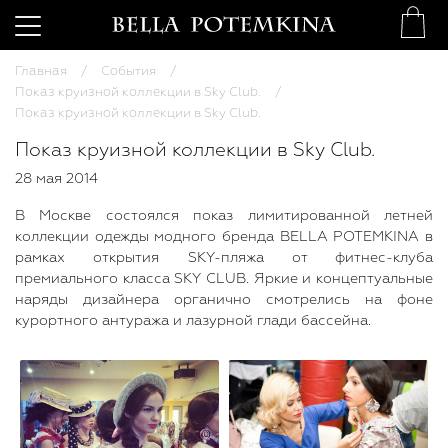
Главная
События
Показ круизной коллекции в Sky Club.
Показ круизной коллекции в Sky Club.
Показ круизной коллекции в Sky Club.
28 мая 2014
В Москве состоялся показ лимитированной летней
коллекции одежды модного бренда BELLA POTEMKINA в
рамках открытия SKY-пляжа от фитнес-клуба
премиального класса SKY CLUB. Яркие и концептуальные
наряды дизайнера органично смотрелись на фоне
курортного антуража и лазурной глади бассейна.