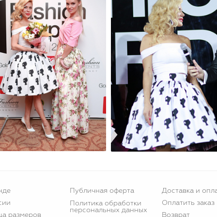
нде
Публичная оферта
Доставка и опл
сии
Оплатить заказ
Политика обработки
персональных данных
ца размеров
Возврат