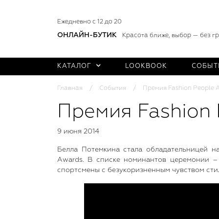
Ежедневно с 12 до 20
ОНЛАЙН-БУТИК
Красота ближе, выбор — без г
КАТАЛОГ
LOOKBOOK
СОБЫТ
Главная
События
Премия Fashion People 
Премия Fashion 
9 июня 2014
Белла Потемкина стала обладательницей н
Awards. В списке номинантов церемонии – 
спортсмены с безукоризненным чувством стил