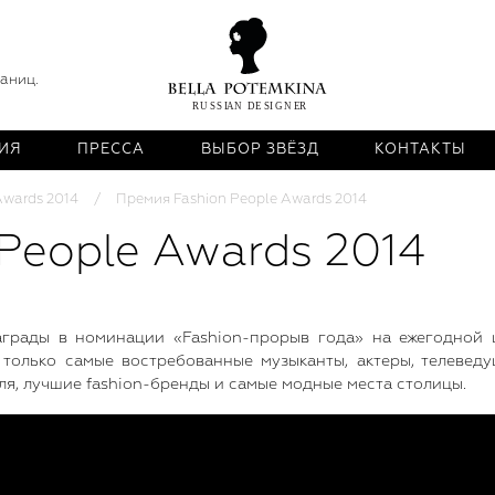
раниц.
ИЯ
ПРЕССА
ВЫБОР ЗВЁЗД
КОНТАКТЫ
Awards 2014
Премия Fashion People Awards 2014
People Awards 2014
аграды в номинации «Fashion-прорыв года» на ежегодной 
только самые востребованные музыканты, актеры, телевед
я, лучшие fashion-бренды и самые модные места столицы.