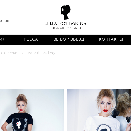
раниц.
ИЯ
ПРЕССА
ВЫБОР ЗВЁЗД
КОНТАКТЫ
ые съемки
Valentine's Day