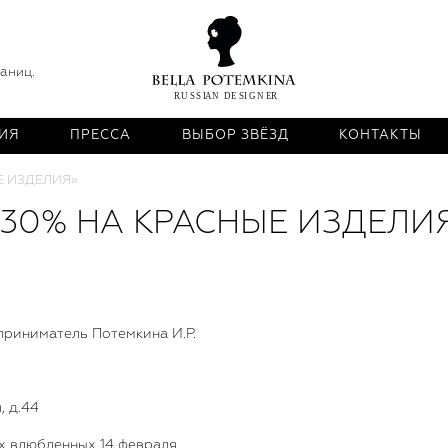
раниц.
ИЯ
ПРЕССА
ВЫБОР ЗВЁЗД
КОНТАКТЫ
Е ИЗДЕЛИЯ»
-30% НА КРАСНЫЕ ИЗДЕЛИ
приниматель Потемкина И.Р.
, д.44
х влюбленных 14 февраля.