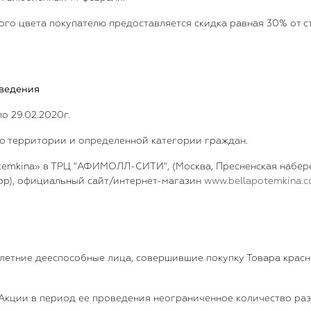
ного цвета покупателю предоставляется скидка равная 30% от с
оведения
по 29.02.2020г.
ибо территории и определенной категории граждан.
temkina» в ТРЦ "АФИМОЛЛ-СИТИ", (Москва, Пресненская набережн
ктор), официальный сайт/интернет-магазин
www.bellapotemkina.
олетние дееспособные лица, совершившие покупку Товара красн
 Акции в период ее проведения неограниченное количество раз