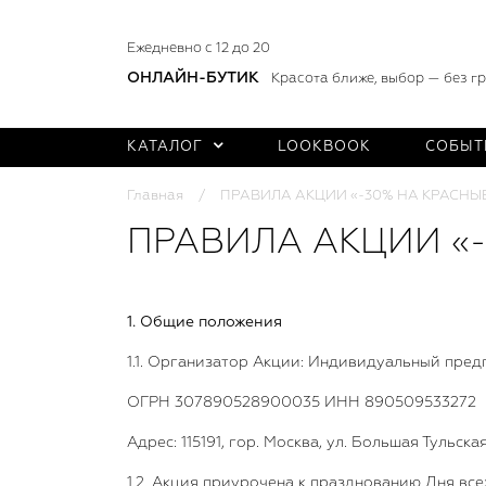
Ежедневно с 12 до 20
ОНЛАЙН-БУТИК
Красота ближе, выбор — без г
КАТАЛОГ
LOOKBOOK
СОБЫТ
Главная
ПРАВИЛА АКЦИИ «-30% НА КРАСНЫ
ПРАВИЛА АКЦИИ «
1. Общие положения
1.1. Организатор Акции: Индивидуальный пред
ОГРН 307890528900035 ИНН 890509533272
Адрес: 115191, гор. Москва, ул. Большая Тульская
1.2. Акция приурочена к празднованию Дня все