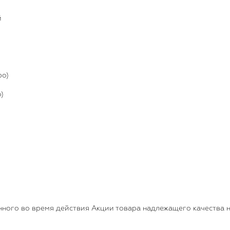
й
)
ро)
)
нного во время действия Акции товара надлежащего качества 