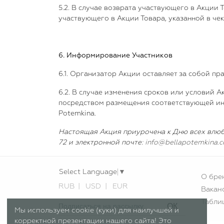
5.2. В случае возврата участвующего в Акции
участвующего в Акции Товара, указанной в че
6. Информирование Участников
6.1. Организатор Акции оставляет за собой п
6.2. В случае изменения сроков или условий 
посредством размещения соответствующей и
Potemkina.
Настоящая Акция приурочена к Дню всех влюбл
72 и электронной почте:
info
@
bellapotemkina
.
c
Select Language
▼
О бре
RUB
USD
EUR
Вакан
Табли
ОК
Мы используем cookie (куки) для наилучшей и
корректной презентации нашего сайта! Это