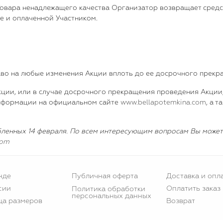
 Товара ненадлежащего качества Организатор возвращает средс
ке и оплаченной Участником.
раво на любые изменения Акции вплоть до ее досрочного прекр
Акции, или в случае досрочного прекращения проведения Акци
нформации на официальном сайте
www.bellapotemkina.com
, а 
енных 14 февраля. По всем интересующим вопросам Вы можете с
om
нде
Публичная оферта
Доставка и опл
сии
Оплатить заказ
Политика обработки
персональных данных
ца размеров
Возврат