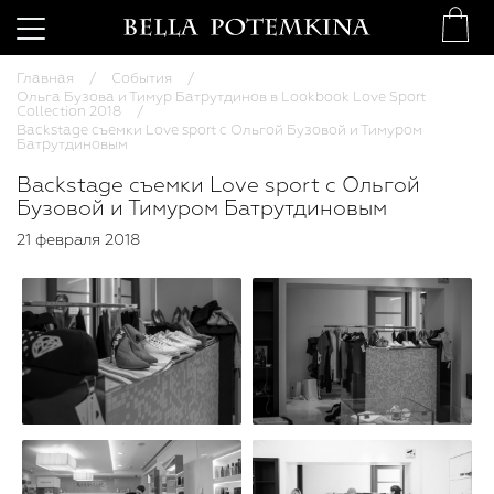
Главная
События
Ольга Бузова и Тимур Батрутдинов в Lookbook Love Sport
Collection 2018
Backstage съемки Love sport с Ольгой Бузовой и Тимуром
Батрутдиновым
Backstage съемки Love sport с Ольгой
Бузовой и Тимуром Батрутдиновым
21 февраля 2018