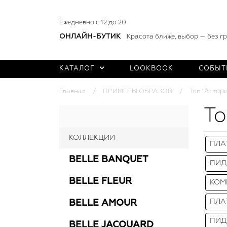
Ежедневно с 12 до 20
ОНЛАЙН-БУТИК
Красота ближе, выбор — без г
КАТАЛОГ
LOOKBOOK
СОБЫТ
Главная
ПРИМЕРЫ ОБРАЗОВ
Топ "Астор
То
КОЛЛЕКЦИИ
ПЛА
BELLE BANQUET
ПИД
BELLE FLEUR
КОМ
ПЛА
BELLE AMOUR
ПИД
BELLE JACQUARD