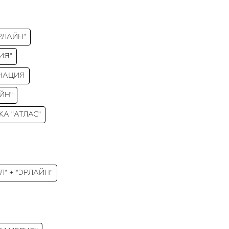
РЛАЙН"
ИЯ"
ИНАЦИЯ
ЙН"
КА "АТЛАС"
Л" + "ЭРЛАЙН"