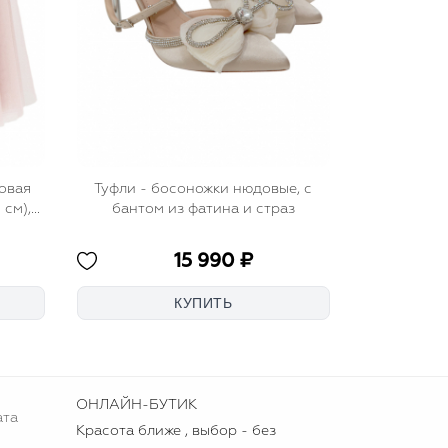
овая
Туфли - босоножки нюдовые, с
 см),
бантом из фатина и страз
15 990 ₽
ОНЛАЙН-БУТИК
ата
Красота ближе , выбор - без