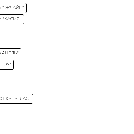
А "ЭРЛАЙН"
А "КАСИЯ"
"ЖАНЕЛЬ"
ЭЛОУ"
ЮБКА "АТЛАС"