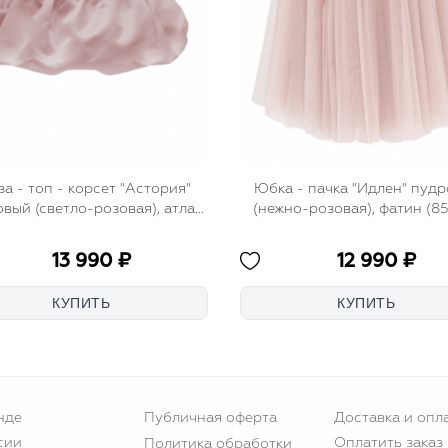
за - топ - корсет "Астория"
Юбка - пачка "Идлен" пудр
вый (светло-розовая), атлас
(нежно-розовая), фатин (85
(шелк)
пышная
13 990 ₽
12 990 ₽
нде
Публичная оферта
Доставка и опл
сии
Оплатить заказ
Политика обработки