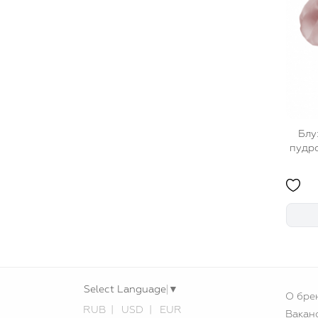
Блу
пудро
Select Language
▼
О бре
RUB
USD
EUR
Вакан