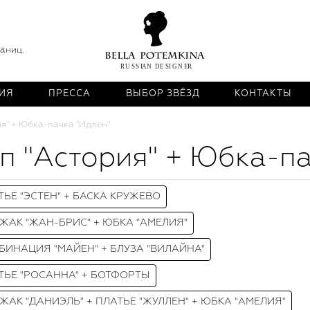
раниц.
ИЯ
ПРЕССА
ВЫБОР ЗВЁЗД
КОНТАКТЫ
ия" + Юбка-пачка "Идлен"
п "Астория" + Юбка-па
ТЬЕ "ЭСТЕН" + БАСКА КРУЖЕВО
ЖАК "ЖАН-БРИС" + ЮБКА "АМЕЛИЯ"
БИНАЦИЯ "МАЙЕН" + БЛУЗА "ВИЛАЙНА"
ТЬЕ "РОСАННА" + БОТФОРТЫ
ЖАК "ДАНИЭЛЬ" + ПЛАТЬЕ "ЖУЛЛЕН" + ЮБКА "АМЕЛИЯ"