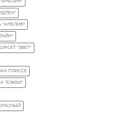
 "АМЕЛИЯ"
ИДЛЕН"
А "АМЕЛИЯ"
ЛАЙН"
КОРСЕТ "ЭВЕТ"
БКА ПЛИССЕ
А "БЭККИ"
 КРАСНЫЙ