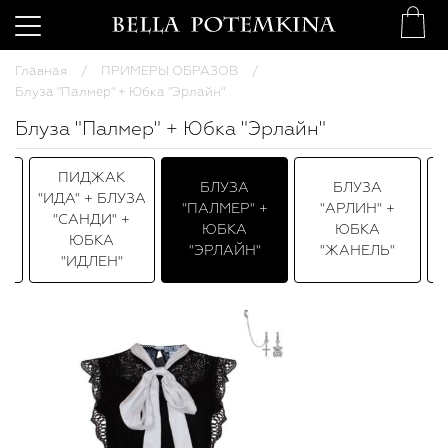
Главная
ПРИМЕРЫ ОБРАЗОВ
Блуза "Палмер" + Юбка "Эрлайн"
Блуза "Палмер" + Юбка "Эрлайн"
ПИДЖАК
БЛУЗА
БЛУЗА
"ИДА" + БЛУЗА
+
"ПАЛМЕР" +
"АРЛИН" +
"САНДИ" +
ЮБКА
ЮБКА
ЮБКА
"ЭРЛАЙН"
"ЖАНЕЛЬ"
"ИДЛЕН"