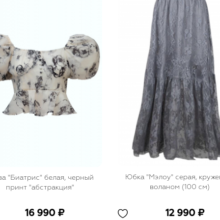
Юбка "Мэлоу" серая, круже
за "Биатрис" белая, черный
воланом (100 см)
принт "абстракция"
16 990 ₽
12 990 ₽