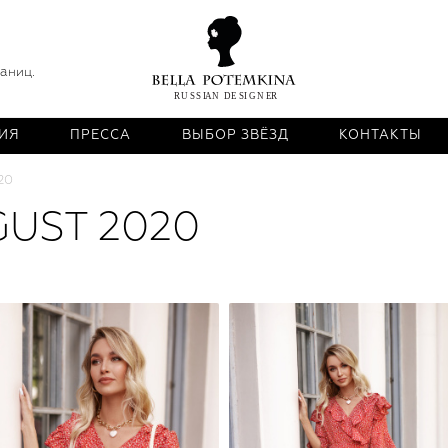
раниц.
ИЯ
ПРЕССА
ВЫБОР ЗВЁЗД
КОНТАКТЫ
20
UST 2020