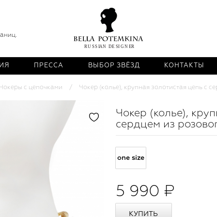
раниц.
ИЯ
ПРЕССА
ВЫБОР ЗВЁЗД
КОНТАКТЫ
Чокеры с цепочками
Чокер (колье), крупная золотистая цепь с с
Чокер (колье), кру
сердцем из розово
one size
5 990 ₽