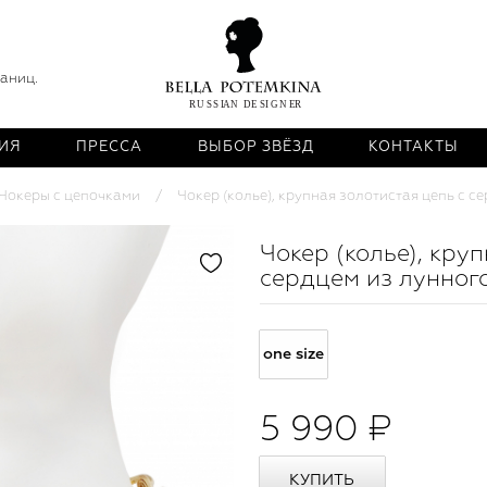
раниц.
ИЯ
ПРЕССА
ВЫБОР ЗВЁЗД
КОНТАКТЫ
Чокеры с цепочками
Чокер (колье), крупная золотистая цепь с с
Чокер (колье), кру
сердцем из лунног
one size
5 990 ₽