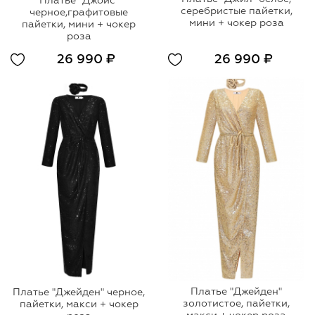
Платье "Джойс"
серебристые пайетки,
черное,графитовые
мини + чокер роза
пайетки, мини + чокер
роза
26 990 ₽
26 990 ₽
Платье "Джейден"
Платье "Джейден" черное,
золотистое, пайетки,
пайетки, макси + чокер