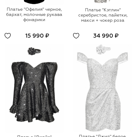
Платье "Офелия" черное,
Платье "Кэтлин"
бархат, молочные рукава
серебристое, пайетки,
фонарики
макси + чокер роза
15 990 ₽
34 990 ₽
Платье "Джил" белое,