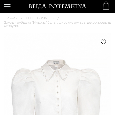
Главная
BELLE BUSINESS
Блуза - рубашка "Иларис" белая, широкие рукава, декорирована
жемчугом