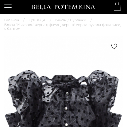
Главная
ОДЕЖДА
Блузы / Рубашки
Блуза "Михаэль" черная, фатин, черный горох, рукава фонарики,
с бантом