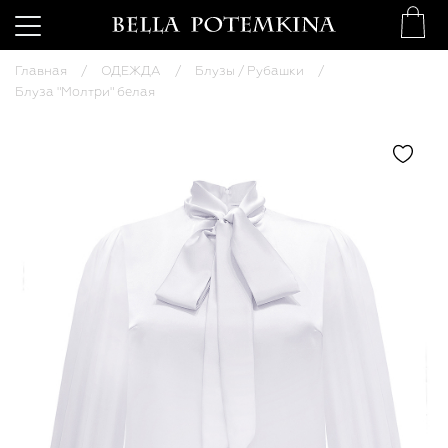
Главная
ОДЕЖДА
Блузы / Рубашки
Блуза "Молтри" белая