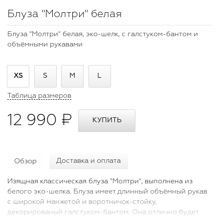
Блуза "Молтри" белая
Блуза "Молтри" белая, эко-шелк, с галстуком-бантом и
объёмными рукавами
XS
S
M
L
Таблица размеров
12 990 ₽
Обзор
Доставка и оплата
Изящная классическая блуза "Молтри", выполнена из
белого эко-шелка. Блуза имеет длинный объёмный рукав
с широкой манжетой и воротничок-стойку,
декорированый галстуком-бантом. Она отлично будет