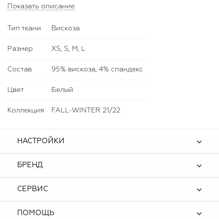
сочетаться как с классическими костюмами, так и с
Показать описание
денимом и юбками из фатина или бархата. Рекомендуем
также дополнить образ сумкой и аксессуарами ручной
Тип ткани
Вискоза
работы из новой коллекции Bella Potemkina.
Размер
XS, S, M, L
Состав
95% вискоза, 4% спандекс
Цвет
Белый
Коллекция
FALL-WINTER 21/22
НАСТРОЙКИ
БРЕНД
СЕРВИС
ПОМОЩЬ