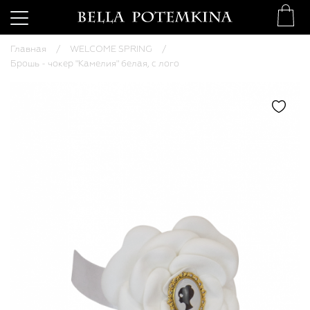
Главная
WELCOME SPRING
Брошь - чокер "Камелия" белая, с лого