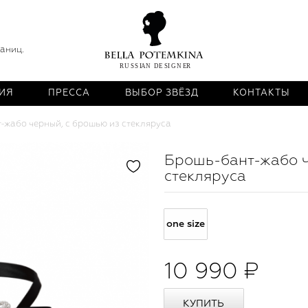
раниц.
ИЯ
ПРЕССА
ВЫБОР ЗВЁЗД
КОНТАКТЫ
-жабо черный, с брошью из стекляруса
Брошь-бант-жабо ч
стекляруса
one size
10 990 ₽