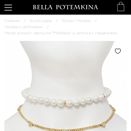
Главная
Аксессуары
Колье / Чокеры
Чокеры с цепочками
Чокер (колье) с жемчугом "Майорка" и цепочка с сердечками