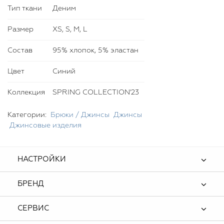
приобрести в комплект джемпер или футболку от Bella
Тип ткани
Деним
Potemkina.
Размер
XS, S, M, L
Состав
95% хлопок, 5% эластан
Цвет
Синий
Коллекция
SPRING COLLECTION'23
Категории:
Брюки / Джинсы
Джинсы
Джинсовые изделия
НАСТРОЙКИ
БРЕНД
СЕРВИС