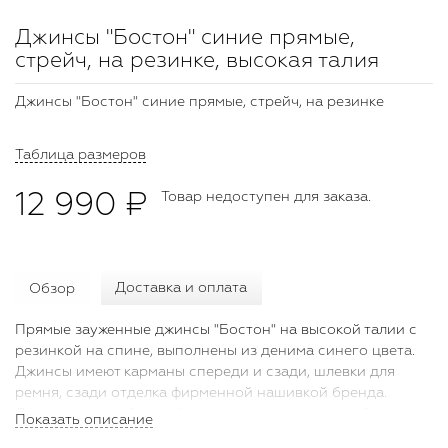
Джинсы "Бостон" синие прямые,
стрейч, на резинке, высокая талия
Джинсы "Бостон" синие прямые, стрейч, на резинке
Таблица размеров
12 990 ₽
Товар недоступен для заказа.
Обзор
Доставка и оплата
Прямые зауженные джинсы "Бостон" на высокой талии с
резинкой на спине, выполнены из денима синего цвета.
Джинсы имеют карманы спереди и сзади, шлевки для
ремня, сзади отделка фирменной нашивкой бренда.
Джинсы станут базовой вещью в вашем гардеробе,
Показать описание
помогут создать стильный образ, рекомендуем