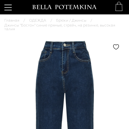
Главная
ОДЕЖДА
Брюки / Джинсы
Джинсы "Бостон" синие прямые, стрейч, на резинке, высокая
талия