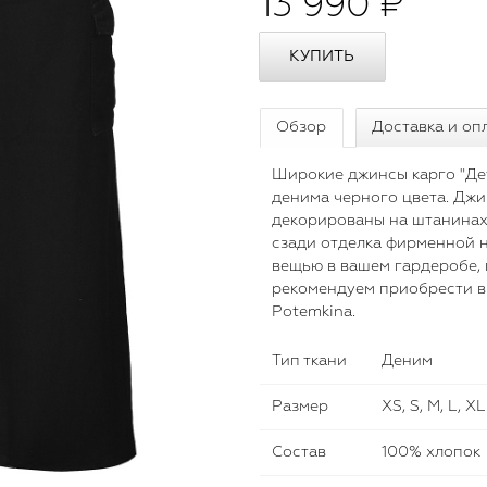
13 990 ₽
Обзор
Доставка и оп
Широкие джинсы карго "Дет
денима черного цвета. Джи
декорированы на штанинах 
сзади отделка фирменной 
вещью в вашем гардеробе, 
рекомендуем приобрести в 
Potemkina.
Тип ткани
Деним
Размер
XS, S, M, L, XL
Состав
100% хлопок