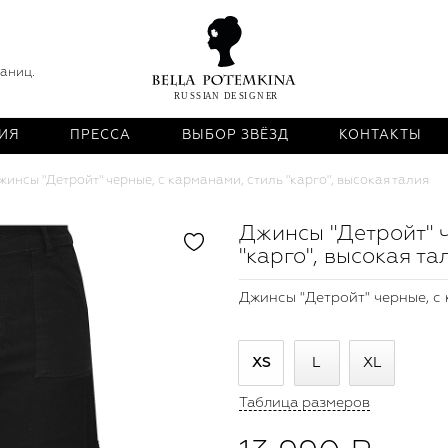
раниц.
ИЯ
ПРЕССА
ВЫБОР ЗВЁЗД
КОНТАКТЫ
жинсы "Детройт" черные, с карманами, стиль "карго", высокая талия
Джинсы "Детройт" ч
"карго", высокая та
Джинсы "Детройт" черные, с 
XS
L
XL
Таблица размеров