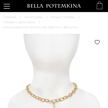
Главная
Аксессуары
Колье / Чокеры
Чокеры с цепочками
Колье (цепочка) золотистая, крестик с жемчугом