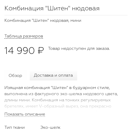
Комбинация "Шитен" нюдовая
Комбинация "Шитен" нюдовая, мини
Таблица размеров
14 990 ₽
Товар недоступен для заказа.
Обзор
Доставка и оплата
Изящная комбинация "Шитен" в будуарном стиле,
выполнена из фактурного эко-шелка нюдового цвета,
длины мини. Комбинация на тонких регулируемых
бретелях, имеет V-образный вырез, она прекрасно
подчеркивает фигуру, и создает грациозный силуэт.
Показать описание
Рекомендуем подобрать в комплект жакет "Сент" или
струящуюся накидку "Хельга" и дополнить роскошный
Тип ткани
Эко-шелк
образ клатчем и аксессуарами от Bella Potemkina.