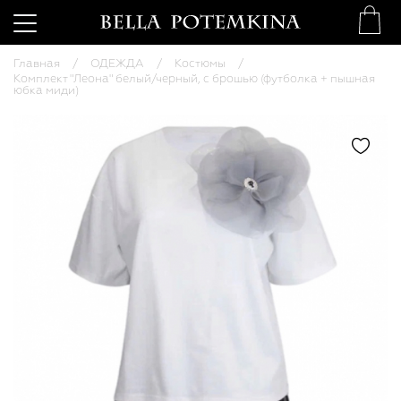
Главная
ОДЕЖДА
Костюмы
Комплект "Леона" белый/черный, с брошью (футболка + пышная
юбка миди)