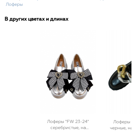
Лоферы
В других цветах и длинах
Лоферы "FW 23-24"
Лоферы "F
серебристые, на
черные, на 
платформе, эко-кожа,
ЛАК, круп