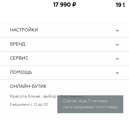
бант кружево со стразами
17 990 ₽
19 9
НАСТРОЙКИ
БРЕНД
СЕРВИС
ПОМОЩЬ
ОНЛАЙН-БУТИК
Красота ближе , выбор - без границ.
Сейчас еще 7 человек
Ежедневно с 12 до 20
просматривают этот товар