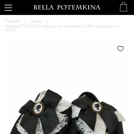
Главная
Обувь
Лоферы "FW 23-24" черные, на платформе, ЛАК, брошь бант с
ЛОГО