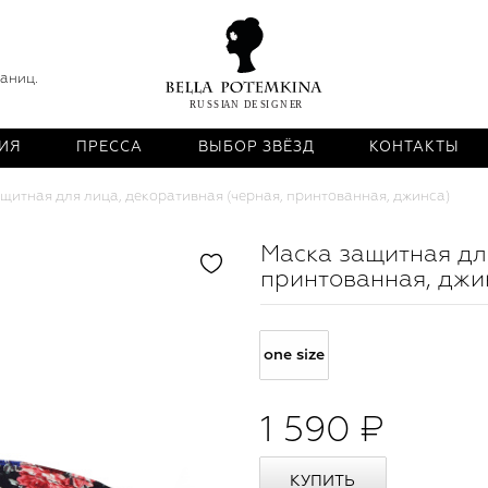
раниц.
ИЯ
ПРЕССА
ВЫБОР ЗВЁЗД
КОНТАКТЫ
щитная для лица, декоративная (черная, принтованная, джинса)
Маска защитная для
принтованная, джи
one size
1 590 ₽