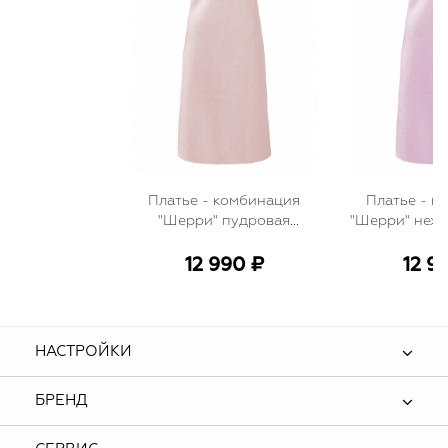
Платье - комбинация
Платье - к
"Шерри" пудровая
"Шерри" нежн
(нежно-розовая), атлас
атлас 
(шелк)
12 990 ₽
12 9
НАСТРОЙКИ
БРЕНД