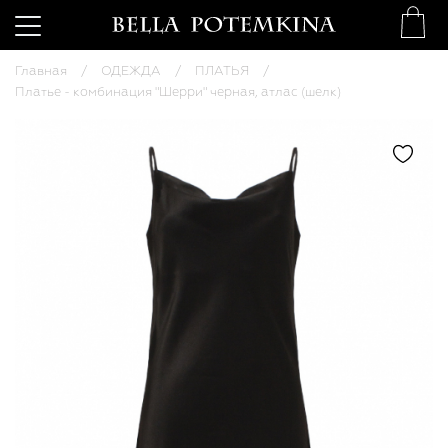
Главная
ОДЕЖДА
ПЛАТЬЯ
Платье - комбинация "Шерри" черная, атлас (шелк)