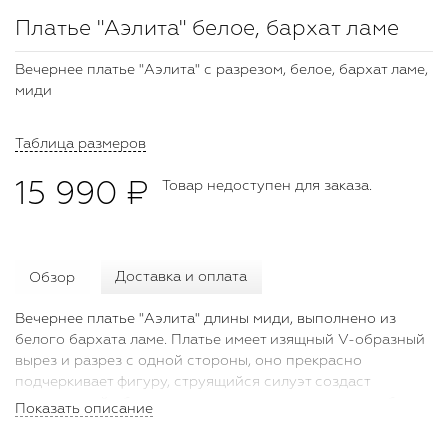
Платье "Аэлита" белое, бархат ламе
Вечернее платье "Аэлита" с разрезом, белое, бархат ламе,
миди
Таблица размеров
15 990 ₽
Товар недоступен для заказа.
Обзор
Доставка и оплата
Вечернее платье "Аэлита" длины миди, выполнено из
белого бархата ламе. Платье имеет изящный V-образный
вырез и разрез с одной стороны, оно прекрасно
подчеркивает фигуру, струящийся силуэт создаст
женственный образ для новогоднего вечера или любого
Показать описание
другого торжественного мероприятия. Рекомендуем
дополнить образ клатчем и аксессуарами ручной работы