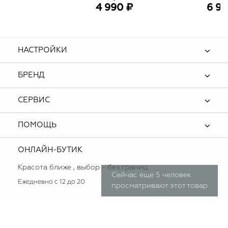
4 990 ₽
6 99
НАСТРОЙКИ
БРЕНД
СЕРВИС
ПОМОЩЬ
ОНЛАЙН-БУТИК
Красота ближе , выбор - без границ.
Сейчас еще 5 человек
Ежедневно с 12 до 20
просматривают этот товар