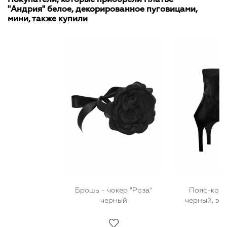
"Андрия" белое, декорированное пуговицами,
мини, также купили
Брошь - чокер "Роза"
Пояс-корс
черный
черный, эко