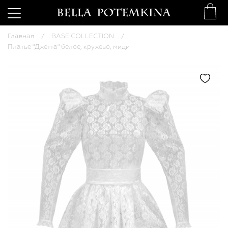
Главная
BASE COLLECTION
Платье "Джетта" белое, кружево, миди