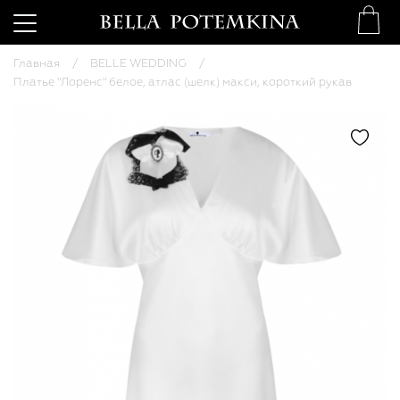
Главная
BELLE WEDDING
Платье "Лоренс" белое, атлас (шелк) макси, короткий рукав