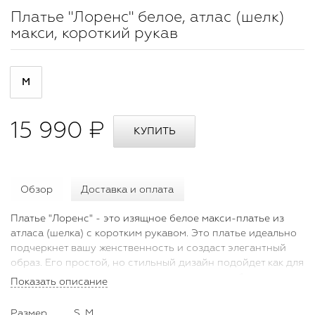
Платье "Лоренс" белое, атлас (шелк)
макси, короткий рукав
M
15 990 ₽
Обзор
Доставка и оплата
Платье "Лоренс" - это изящное белое макси-платье из
атласа (шелка) с коротким рукавом. Это платье идеально
подчеркнет вашу женственность и создаст элегантный
образ. Его простой, но стильный дизайн подойдет как для
повседневного использования, так и для особых случаев.
Показать описание
Атласный материал придает платью шикарный блеск, а
короткий рукав добавляет нежности и утонченности
Размер
S, M