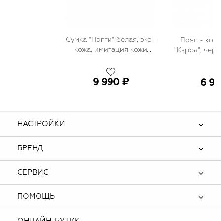
Сумка "Пэгги" белая, эко-
Пояс - корс
кожа, имитация кожи
"Кэрра", чер
крокодила
9 990 ₽
6 99
НАСТРОЙКИ
БРЕНД
СЕРВИС
ПОМОЩЬ
ОНЛАЙН-БУТИК