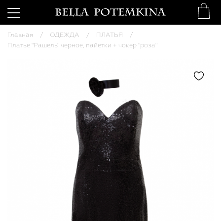
Главная
ОДЕЖДА
ПЛАТЬЯ
Платье "Рашель" черное, пайетки + чокер "роза"