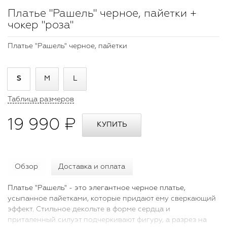
Платье "Рашель" черное, пайетки +
чокер "роза"
Платье "Рашель" черное, пайетки
S
M
L
Таблица размеров
19 990 ₽
Обзор
Доставка и оплата
Платье "Рашель" - это элегантное черное платье,
усыпанное пайетками, которые придают ему сверкающий
эффект. Стильное декольте в форме сердца и
приталенный силуэт подчеркивают фигуру, а разрез на