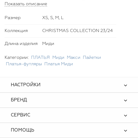
подоле добавляет нотку смелости. К платью прилагается
Показать описание
чокер с розой, который является стильным дополнением
к образу. Этот комплект идеален для вечерних
Размер
XS, S, M, L
мероприятий, где требуется выразительный и изысканный
наряд.
Коллекция
CHRISTMAS COLLECTION 23/24
Длина изделия
Миди
Категории:
ПЛАТЬЯ
Миди
Макси
Пайетки
Платья-футляры
Платья Миди
НАСТРОЙКИ
БРЕНД
СЕРВИС
ПОМОЩЬ