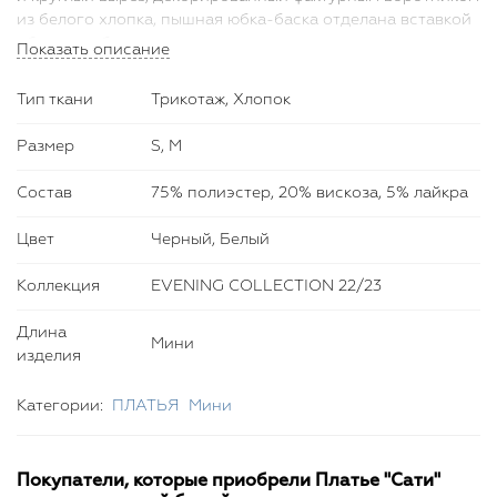
из белого хлопка, пышная юбка-баска отделана вставкой
оборок из белых воланов, также выполнен декор в виде
Показать описание
имитации подвязки для чулок. Платье поможет создать
яркий образ на праздник или любое важное мероприятие,
Тип ткани
Трикотаж, Хлопок
рекомендуем также подобрать аксессуары из новой
коллекции Bella Potemkina.
Размер
S, M
Параметры изделия для размера S: Обхват груди 88 см,
Состав
75% полиэстер, 20% вискоза, 5% лайкра
обхват талии 68 см, обхват бедер 94 см, длина изделия по
спинке 78 см, длина рукава 63 см.
Цвет
Черный, Белый
Параметры изделия для размера M: Обхват груди 94 см,
обхват талии 72 см, обхват бедер 96 см, длина изделия по
Коллекция
EVENING COLLECTION 22/23
спинке 78 см, длина рукава 63 см.
Длина
Мини
изделия
Категории:
ПЛАТЬЯ
Мини
Покупатели, которые приобрели Платье "Сати"