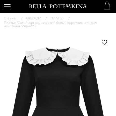
Главная
ОДЕЖДА
ПЛАТЬЯ
Платье "Сати" черное, широкий белый воротник и подол,
имитация подвязок